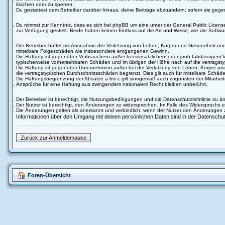
löschen oder zu sperren.
Du gestattest dem Betreiber darüber hinaus, deine Beiträge abzuändern, sofern sie gege
4. General Public License
Du nimmst zur Kenntnis, dass es sich bei phpBB um eine unter der General Public Lice
zur Verfügung gestellt. Beide haben keinen Einfluss auf die Art und Weise, wie die Sof
5. Gewährleistung
Der Betreiber haftet mit Ausnahme der Verletzung von Leben, Körper und Gesundheit und der
mittelbare Folgeschäden wie insbesondere entgangenen Gewinn.
Die Haftung ist gegenüber Verbrauchern außer bei vorsätzlichem oder grob fahrlässigem V
typischerweise vorhersehbaren Schäden und im übrigen der Höhe nach auf die vertragsty
Die Haftung ist gegenüber Unternehmern außer bei der Verletzung von Leben, Körper und
die vertragstypischen Durchschnittsschäden begrenzt. Dies gilt auch für mittelbare Sch
Die Haftungsbegrenzung der Absätze a bis c gilt sinngemäß auch zugunsten der Mitarbeite
Ansprüche für eine Haftung aus zwingendem nationalem Recht bleiben unberührt.
6. Änderungsvorbehalt
Der Betreiber ist berechtigt, die Nutzungsbedingungen und die Datenschutzrichtlinie zu än
Der Nutzer ist berechtigt, den Änderungen zu widersprechen. Im Falle des Widerspruchs e
Die Änderungen gelten als anerkannt und verbindlich, wenn der Nutzer den Änderungen 
Informationen über den Umgang mit deinen persönlichen Daten sind in der Datenschutzr
Zurück zur Anmeldemaske
Foren-Übersicht