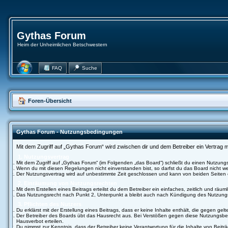
Gythas Forum
Heim der Unheimlichen Betschwestern
FAQ
Suche
Foren-Übersicht
Gythas Forum - Nutzungsbedingungen
Mit dem Zugriff auf „Gythas Forum“ wird zwischen dir und dem Betreiber ein Vertrag
1. Nutzungsvertrag
Mit dem Zugriff auf „Gythas Forum“ (im Folgenden „das Board“) schließt du einen Nutzung
Wenn du mit diesen Regelungen nicht einverstanden bist, so darfst du das Board nicht wei
Der Nutzungsvertrag wird auf unbestimmte Zeit geschlossen und kann von beiden Seiten o
2. Einräumung von Nutzungsrechten
Mit dem Erstellen eines Beitrags erteilst du dem Betreiber ein einfaches, zeitlich und r
Das Nutzungsrecht nach Punkt 2, Unterpunkt a bleibt auch nach Kündigung des Nutzung
3. Pflichten des Nutzers
Du erklärst mit der Erstellung eines Beitrags, dass er keine Inhalte enthält, die gegen g
Der Betreiber des Boards übt das Hausrecht aus. Bei Verstößen gegen diese Nutzungsbed
Hausverbot erteilen.
Du nimmst zur Kenntnis, dass der Betreiber keine Verantwortung für die Inhalte von Beiträ