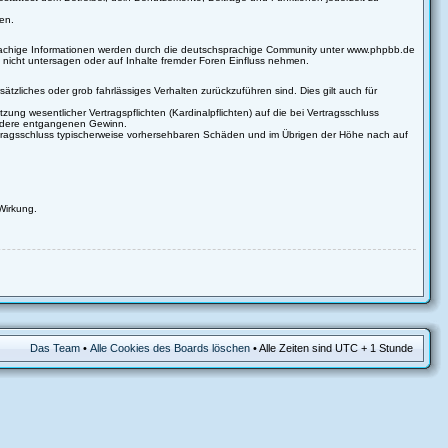
en.
prachige Informationen werden durch die deutschsprachige Community unter www.phpbb.de
 nicht untersagen oder auf Inhalte fremder Foren Einfluss nehmen.
ätzliches oder grob fahrlässiges Verhalten zurückzuführen sind. Dies gilt auch für
g wesentlicher Vertragspflichten (Kardinalpflichten) auf die bei Vertragsschluss
ondere entgangenen Gewinn.
rtragsschluss typischerweise vorhersehbaren Schäden und im Übrigen der Höhe nach auf
Wirkung.
Das Team
•
Alle Cookies des Boards löschen
• Alle Zeiten sind UTC + 1 Stunde