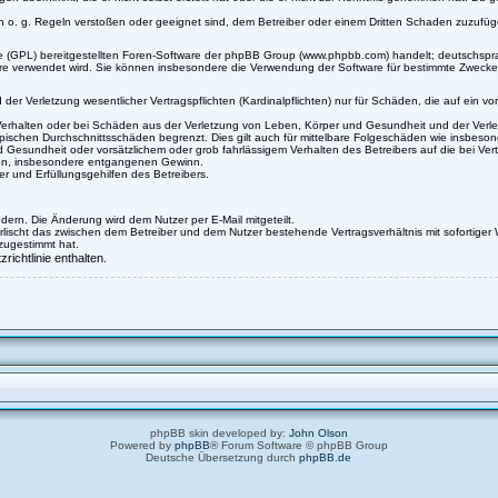
n o. g. Regeln verstoßen oder geeignet sind, dem Betreiber oder einem Dritten Schaden zuzufüg
nse (GPL) bereitgestellten Foren-Software der phpBB Group (www.phpbb.com) handelt; deutschs
tware verwendet wird. Sie können insbesondere die Verwendung der Software für bestimmte Zwecke
 Verletzung wesentlicher Vertragspflichten (Kardinalpflichten) nur für Schäden, die auf ein vors
erhalten oder bei Schäden aus der Verletzung von Leben, Körper und Gesundheit und der Verletzun
pischen Durchschnittsschäden begrenzt. Dies gilt auch für mittelbare Folgeschäden wie insbes
 Gesundheit oder vorsätzlichem oder grob fahrlässigem Verhalten des Betreibers auf die bei Ve
äden, insbesondere entgangenen Gewinn.
r und Erfüllungsgehilfen des Betreibers.
dern. Die Änderung wird dem Nutzer per E-Mail mitgeteilt.
rlischt das zwischen dem Betreiber und dem Nutzer bestehende Vertragsverhältnis mit sofortiger 
zugestimmt hat.
ichtlinie enthalten.
phpBB skin developed by:
John Olson
Powered by
phpBB
® Forum Software © phpBB Group
Deutsche Übersetzung durch
phpBB.de