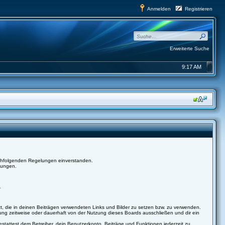
Anmelden
Registrieren
Erweiterte Suche
9:17 AM
nachfolgenden Regelungen einverstanden.
lungen.
.
tzt, die in deinen Beiträgen verwendeten Links und Bilder zu setzen bzw. zu verwenden.
ng zeitweise oder dauerhaft von der Nutzung dieses Boards ausschließen und dir ein
gestattest dem Betreiber, dein Benutzerkonto, Beiträge und Funktionen jederzeit zu