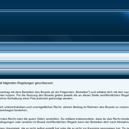
 mit folgenden Regelungen geschlossen:
svertrag mit dem Betreiber des Boards ab (im Folgenden „Betreiber“) und erklärst dich mit den 
ter nutzen. Für die Nutzung des Boards gelten jeweils die an dieser Stelle veröffentlichten Rege
hne Einhaltung einer Frist jederzeit gekündigt werden.
äumlich unbeschränktes und unentgeltliches Recht, deinen Beitrag im Rahmen des Boards zu nutzen
svertrages bestehen.
eltendes Recht oder die guten Sitten verstoßen. Du erklärst insbesondere, dass du das Recht besi
ingungen oder anderer im Board veröffentlichten Regeln kann der Betreiber dich nach Abmahnu
gen übernimmt, die er nicht selbst erstellt hat oder die er nicht zur Kenntnis genommen hat. Du 