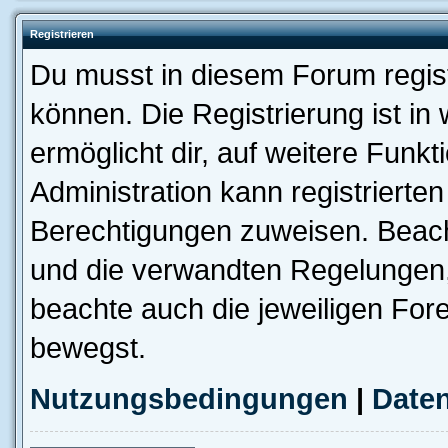
Registrieren
Du musst in diesem Forum regist
können. Die Registrierung ist in
ermöglicht dir, auf weitere Funk
Administration kann registrierte
Berechtigungen zuweisen. Beac
und die verwandten Regelungen, b
beachte auch die jeweiligen For
bewegst.
Nutzungsbedingungen
|
Daten