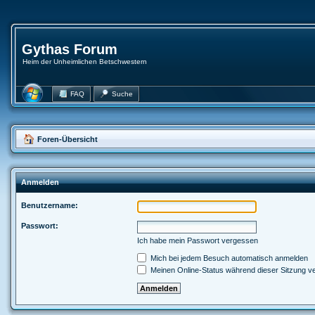
Gythas Forum
Heim der Unheimlichen Betschwestern
FAQ
Suche
Foren-Übersicht
Anmelden
Benutzername:
Passwort:
Ich habe mein Passwort vergessen
Mich bei jedem Besuch automatisch anmelden
Meinen Online-Status während dieser Sitzung v