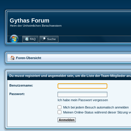
Gythas Forum
Heim der Unheimlichen Betschwestern
FAQ
Suche
Foren-Übersicht
Du musst registriert und angemeldet sein, um die Liste der Team-Mitglieder a
Benutzername:
Passwort:
Ich habe mein Passwort vergessen
Mich bei jedem Besuch automatisch anmelden
Meinen Online-Status während dieser Sitzung v